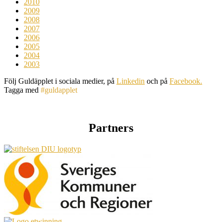
2010
2009
2008
2007
2006
2005
2004
2003
Följ Guldäpplet i sociala medier, på
Linkedin
och på
Facebook.
Tagga med
#guldapplet
Partners