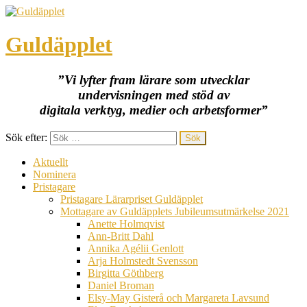
Guldäpplet
”Vi lyfter fram lärare som utvecklar
undervisningen med stöd av
digitala verktyg, medier och arbetsformer”
Sök efter:
Aktuellt
Nominera
Pristagare
Pristagare Lärarpriset Guldäpplet
Mottagare av Guldäpplets Jubileumsutmärkelse 2021
Anette Holmqvist
Ann-Britt Dahl
Annika Agélii Genlott
Arja Holmstedt Svensson
Birgitta Göthberg
Daniel Broman
Elsy-May Gisterå och Margareta Lavsund