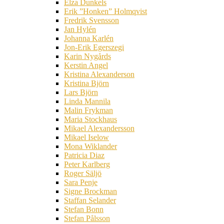
Elza Dunkels
Erik ”Honken” Holmqvist
Fredrik Svensson
Jan Hylén
Johanna Karlén
Jon-Erik Egerszegi
Karin Nygårds
Kerstin Angel
Kristina Alexanderson
Kristina Björn
Lars Björn
Linda Mannila
Malin Frykman
Maria Stockhaus
Mikael Alexandersson
Mikael Iselow
Mona Wiklander
Patricia Diaz
Peter Karlberg
Roger Säljö
Sara Penje
Signe Brockman
Staffan Selander
Stefan Bonn
Stefan Pålsson