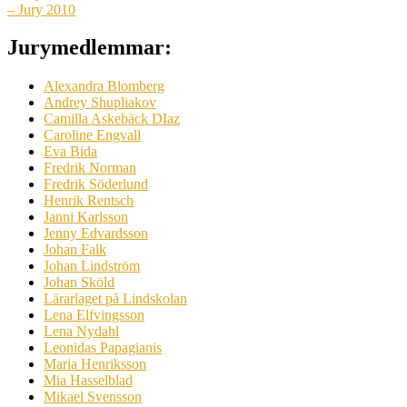
– Jury 2010
Jurymedlemmar:
Alexandra Blomberg
Andrey Shupliakov
Camilla Askebäck DIaz
Caroline Engvall
Eva Bida
Fredrik Norman
Fredrik Söderlund
Henrik Rentsch
Janni Karlsson
Jenny Edvardsson
Johan Falk
Johan Lindström
Johan Sköld
Lärarlaget på Lindskolan
Lena Elfvingsson
Lena Nydahl
Leonidas Papagianis
Maria Henriksson
Mia Hasselblad
Mikael Svensson