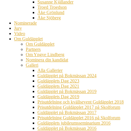
Susanne Kjällander
Troed Troedson
Åke Grönlund
Åke Sjöberg
Nominerade
Jury
Video
Om Guldäpplet
Om Guldäpplet
Partners
Om Yngve Lindberg
Nominera din kandidat
Galleri
Alla Gallerier
Guldäpplet på Bokmässan 2024
Guldäpplets Dag 2023
Guldäpplets Dag 2021
Guldäpplet på Bokmässan 2019
Guldäpplets Dag 2019
Prisutdelning och kvällsevent Guldäpplet 2018
Prisutdelning Guldäpplet 2017 på Skolforum
Guldäpplet på Bokmässan 2017
Prisutdelning Guldäpplet 2016 på Skolforum
Guldäpplets jubileumsseminarium 2016
Guldäpplet på Bokmässan 2016