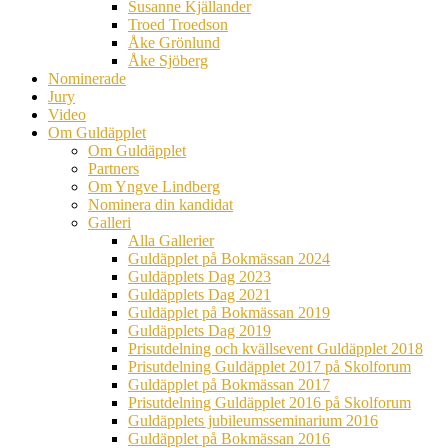
Susanne Kjällander
Troed Troedson
Åke Grönlund
Åke Sjöberg
Nominerade
Jury
Video
Om Guldäpplet
Om Guldäpplet
Partners
Om Yngve Lindberg
Nominera din kandidat
Galleri
Alla Gallerier
Guldäpplet på Bokmässan 2024
Guldäpplets Dag 2023
Guldäpplets Dag 2021
Guldäpplet på Bokmässan 2019
Guldäpplets Dag 2019
Prisutdelning och kvällsevent Guldäpplet 2018
Prisutdelning Guldäpplet 2017 på Skolforum
Guldäpplet på Bokmässan 2017
Prisutdelning Guldäpplet 2016 på Skolforum
Guldäpplets jubileumsseminarium 2016
Guldäpplet på Bokmässan 2016