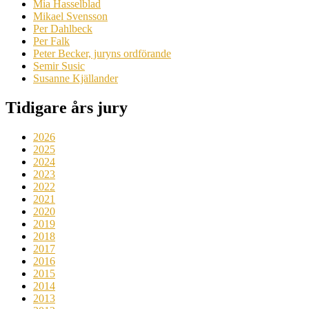
Mia Hasselblad
Mikael Svensson
Per Dahlbeck
Per Falk
Peter Becker, juryns ordförande
Semir Susic
Susanne Kjällander
Tidigare års jury
2026
2025
2024
2023
2022
2021
2020
2019
2018
2017
2016
2015
2014
2013