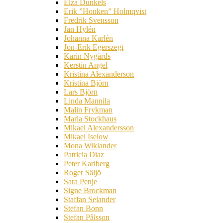
Elza Dunkels
Erik ”Honken” Holmqvist
Fredrik Svensson
Jan Hylén
Johanna Karlén
Jon-Erik Egerszegi
Karin Nygårds
Kerstin Angel
Kristina Alexanderson
Kristina Björn
Lars Björn
Linda Mannila
Malin Frykman
Maria Stockhaus
Mikael Alexandersson
Mikael Iselow
Mona Wiklander
Patricia Diaz
Peter Karlberg
Roger Säljö
Sara Penje
Signe Brockman
Staffan Selander
Stefan Bonn
Stefan Pålsson