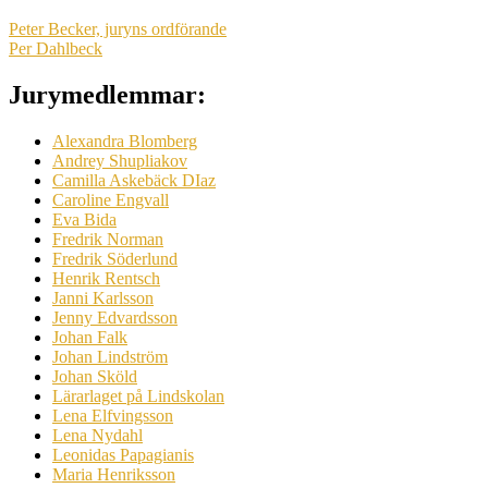
Peter Becker, juryns ordförande
Per Dahlbeck
Jurymedlemmar:
Alexandra Blomberg
Andrey Shupliakov
Camilla Askebäck DIaz
Caroline Engvall
Eva Bida
Fredrik Norman
Fredrik Söderlund
Henrik Rentsch
Janni Karlsson
Jenny Edvardsson
Johan Falk
Johan Lindström
Johan Sköld
Lärarlaget på Lindskolan
Lena Elfvingsson
Lena Nydahl
Leonidas Papagianis
Maria Henriksson