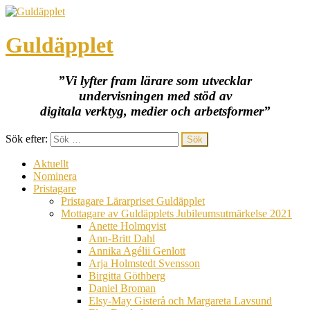
Guldäpplet
”Vi lyfter fram lärare som utvecklar
undervisningen med stöd av
digitala verktyg, medier och arbetsformer”
Sök efter:
Aktuellt
Nominera
Pristagare
Pristagare Lärarpriset Guldäpplet
Mottagare av Guldäpplets Jubileumsutmärkelse 2021
Anette Holmqvist
Ann-Britt Dahl
Annika Agélii Genlott
Arja Holmstedt Svensson
Birgitta Göthberg
Daniel Broman
Elsy-May Gisterå och Margareta Lavsund