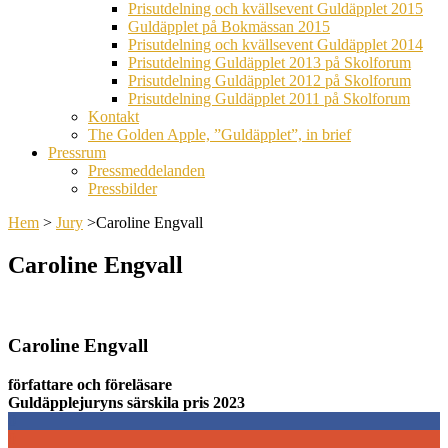
Prisutdelning och kvällsevent Guldäpplet 2015
Guldäpplet på Bokmässan 2015
Prisutdelning och kvällsevent Guldäpplet 2014
Prisutdelning Guldäpplet 2013 på Skolforum
Prisutdelning Guldäpplet 2012 på Skolforum
Prisutdelning Guldäpplet 2011 på Skolforum
Kontakt
The Golden Apple, ”Guldäpplet”, in brief
Pressrum
Pressmeddelanden
Pressbilder
Hem
>
Jury
>
Caroline Engvall
Caroline Engvall
Caroline Engvall
författare och föreläsare
Guldäpplejuryns särskila pris 2023
0
0