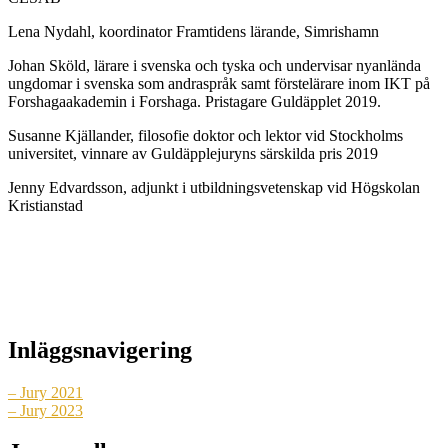
Lena Nydahl, koordinator Framtidens lärande, Simrishamn
Johan Sköld, lärare i svenska och tyska och undervisar nyanlända
ungdomar i svenska som andraspråk samt förstelärare inom IKT på
Forshagaakademin i Forshaga. Pristagare Guldäpplet 2019.
Susanne Kjällander, filosofie doktor och lektor vid Stockholms
universitet, vinnare av Guldäpplejuryns särskilda pris 2019
Jenny Edvardsson, adjunkt i utbildningsvetenskap vid Högskolan
Kristianstad
Inläggsnavigering
– Jury 2021
– Jury 2023