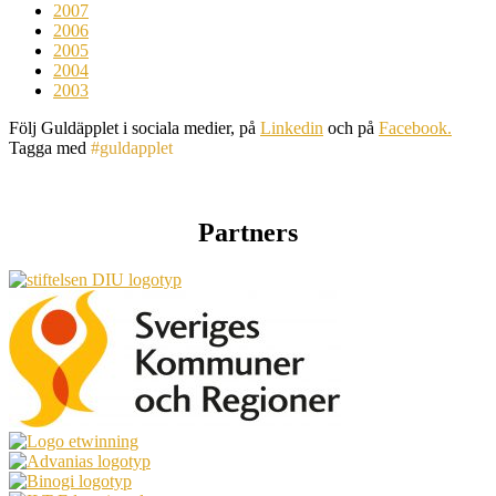
2007
2006
2005
2004
2003
Följ Guldäpplet i sociala medier, på
Linkedin
och på
Facebook.
Tagga med
#guldapplet
Partners