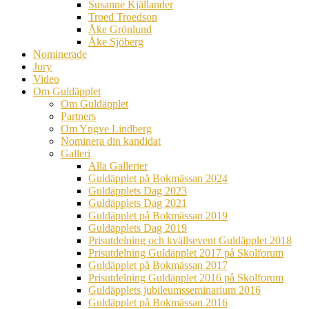
Susanne Kjällander
Troed Troedson
Åke Grönlund
Åke Sjöberg
Nominerade
Jury
Video
Om Guldäpplet
Om Guldäpplet
Partners
Om Yngve Lindberg
Nominera din kandidat
Galleri
Alla Gallerier
Guldäpplet på Bokmässan 2024
Guldäpplets Dag 2023
Guldäpplets Dag 2021
Guldäpplet på Bokmässan 2019
Guldäpplets Dag 2019
Prisutdelning och kvällsevent Guldäpplet 2018
Prisutdelning Guldäpplet 2017 på Skolforum
Guldäpplet på Bokmässan 2017
Prisutdelning Guldäpplet 2016 på Skolforum
Guldäpplets jubileumsseminarium 2016
Guldäpplet på Bokmässan 2016