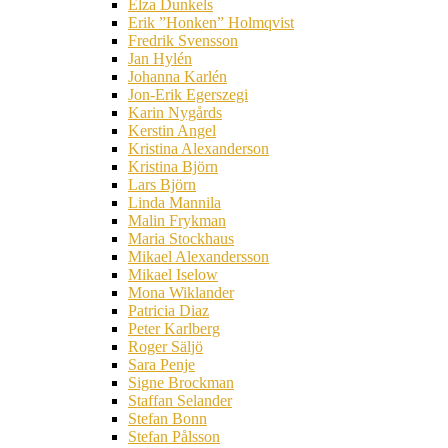
Elza Dunkels
Erik ”Honken” Holmqvist
Fredrik Svensson
Jan Hylén
Johanna Karlén
Jon-Erik Egerszegi
Karin Nygårds
Kerstin Angel
Kristina Alexanderson
Kristina Björn
Lars Björn
Linda Mannila
Malin Frykman
Maria Stockhaus
Mikael Alexandersson
Mikael Iselow
Mona Wiklander
Patricia Diaz
Peter Karlberg
Roger Säljö
Sara Penje
Signe Brockman
Staffan Selander
Stefan Bonn
Stefan Pålsson