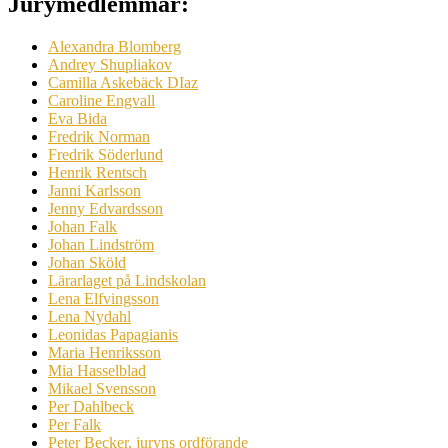
Jurymedlemmar:
Alexandra Blomberg
Andrey Shupliakov
Camilla Askebäck DIaz
Caroline Engvall
Eva Bida
Fredrik Norman
Fredrik Söderlund
Henrik Rentsch
Janni Karlsson
Jenny Edvardsson
Johan Falk
Johan Lindström
Johan Sköld
Lärarlaget på Lindskolan
Lena Elfvingsson
Lena Nydahl
Leonidas Papagianis
Maria Henriksson
Mia Hasselblad
Mikael Svensson
Per Dahlbeck
Per Falk
Peter Becker, juryns ordförande