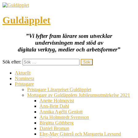
Guldäpplet
”Vi lyfter fram lärare som utvecklar
undervisningen med stöd av
digitala verktyg, medier och arbetsformer”
Sök efter:
Aktuellt
Nominera
Pristagare
Pristagare Lärarpriset Guldäpplet
Mottagare av Guldäpplets Jubileumsutmärkelse 2021
Anette Holmqvist
Ann-Britt Dahl
Annika Agélii Genlott
Arja Holmstedt Svensson
Birgitta Göthberg
Daniel Broman
Elsy-May Gisterå och Margareta Lavsund