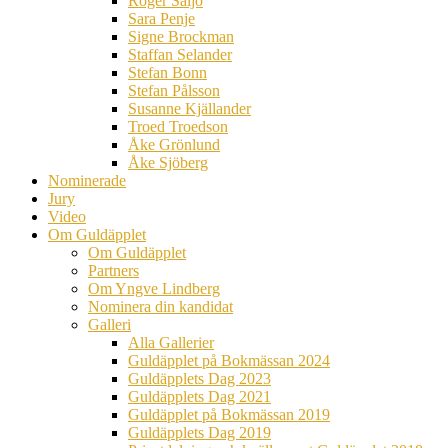
Roger Säljö
Sara Penje
Signe Brockman
Staffan Selander
Stefan Bonn
Stefan Pålsson
Susanne Kjällander
Troed Troedson
Åke Grönlund
Åke Sjöberg
Nominerade
Jury
Video
Om Guldäpplet
Om Guldäpplet
Partners
Om Yngve Lindberg
Nominera din kandidat
Galleri
Alla Gallerier
Guldäpplet på Bokmässan 2024
Guldäpplets Dag 2023
Guldäpplets Dag 2021
Guldäpplet på Bokmässan 2019
Guldäpplets Dag 2019