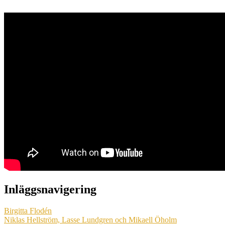
Inläggsnavigering
Birgitta Flodén
Niklas Hellström, Lasse Lundgren och Mikaell Öholm