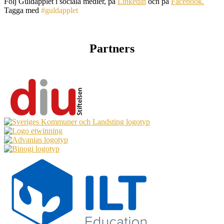
Följ Guldäpplet i sociala medier, på
Linkedin
och på
Facebook.
Tagga med
#guldapplet
Partners