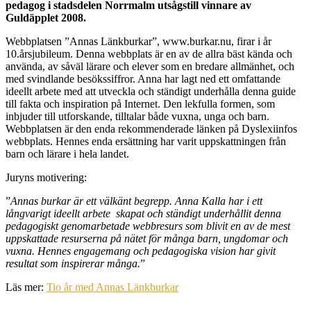
pedagog i stadsdelen Norrmalm utsågstill vinnare av
Guldäpplet 2008.
Webbplatsen ”Annas Länkburkar”, www.burkar.nu, firar i år
10.årsjubileum. Denna webbplats är en av de allra bäst kända och
använda, av såväl lärare och elever som en bredare allmänhet, och
med svindlande besökssiffror. Anna har lagt ned ett omfattande
ideellt arbete med att utveckla och ständigt underhålla denna guide
till fakta och inspiration på Internet. Den lekfulla formen, som
inbjuder till utforskande, tilltalar både vuxna, unga och barn.
Webbplatsen är den enda rekommenderade länken på Dyslexiinfos
webbplats. Hennes enda ersättning har varit uppskattningen från
barn och lärare i hela landet.
Juryns motivering:
”
Annas burkar är ett välkänt begrepp. Anna Kalla har i ett
långvarigt ideellt arbete skapat och ständigt underhållit denna
pedagogiskt genomarbetade webbresurs som blivit en av de mest
uppskattade resurserna på nätet för många barn, ungdomar och
vuxna. Hennes engagemang och pedagogiska vision har givit
resultat som inspirerar många.
”
Läs mer:
Tio år med Annas Länkburkar