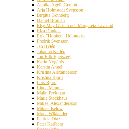
Annika Agélii Genlott
Arja Holmstedt Svensson
Birgitta Göthberg
Daniel Broman
Elsy-May Gisterå och Margareta Lavsund
Elza Dunkels
Erik ”Honken” Holmqvist
Fredrik Svensson
Jan Hylén
Johanna Karlén
Jon-Erik Egerszegi
Karin Nygårds
Kerstin Angel
Kristina Alexanderson
Kristina Björn
Lars Björn
Linda Mannila
Malin Frykman
Maria Stockhaus
Mikael Alexandersson
Mikael Iselow
Mona Wiklander
Patricia Diaz
Peter Karlberg