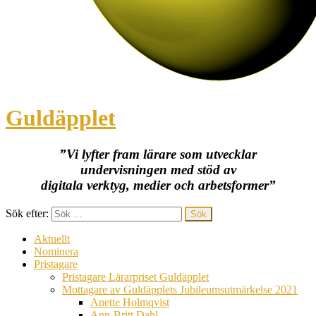
Guldäpplet
”Vi lyfter fram lärare som utvecklar
undervisningen med stöd av
digitala verktyg, medier och arbetsformer”
Sök efter:
Aktuellt
Nominera
Pristagare
Pristagare Lärarpriset Guldäpplet
Mottagare av Guldäpplets Jubileumsutmärkelse 2021
Anette Holmqvist
Ann-Britt Dahl