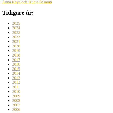
Anna Kaya och Hülya Basaran
Tidigare år:
2025
2024
2023
2022
2021
2020
2019
2018
2017
2016
2015
2014
2013
2012
2011
2010
2009
2008
2007
2006