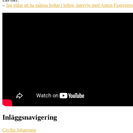
–
Jag gillar att ha många bollar i luften, intervju med Anton Fagergren
Inläggsnavigering
Cecilia Johansson