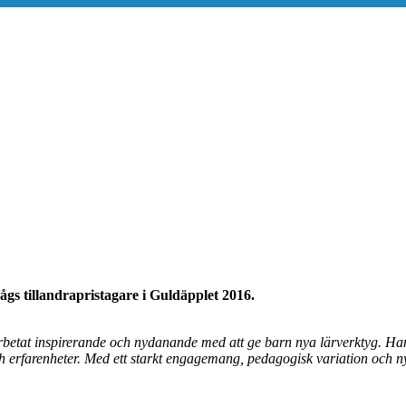
sågs tillandrapristagare i Guldäpplet 2016.
etat inspirerande och nydanande med att ge barn nya lärverktyg. Han bi
h erfarenheter. Med ett starkt engagemang, pedagogisk variation och ny