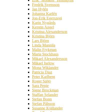
Erik ”Honken” Holmqvist
Fredrik Svensson
Jan Hylén
Johanna Karlén
Jon-Erik Egerszegi
Karin Nygårds
Kerstin Angel
Kristina Alexanderson
Kristina Björn
Lars Björn
Linda Mannila
Malin Frykman
Maria Stockhaus
Mikael Alexandersson
Mikael Iselow
Mona Wiklander
Patricia Diaz
Peter Karlberg
Roger Säljö
Sara Penje
Signe Brockman
Staffan Selander
Stefan Bonn
Stefan Pålsson
Susanne Kjällander