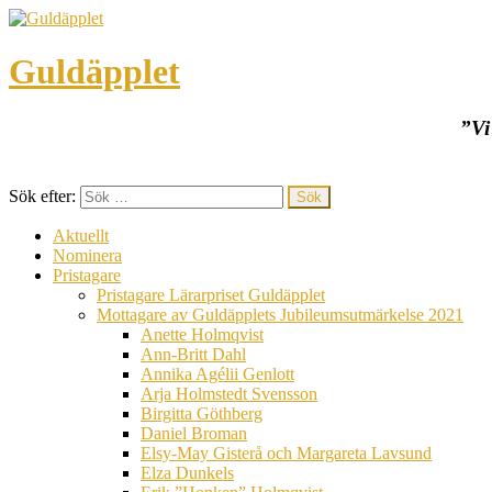
Guldäpplet
”Vi
Sök efter:
Aktuellt
Nominera
Pristagare
Pristagare Lärarpriset Guldäpplet
Mottagare av Guldäpplets Jubileumsutmärkelse 2021
Anette Holmqvist
Ann-Britt Dahl
Annika Agélii Genlott
Arja Holmstedt Svensson
Birgitta Göthberg
Daniel Broman
Elsy-May Gisterå och Margareta Lavsund
Elza Dunkels