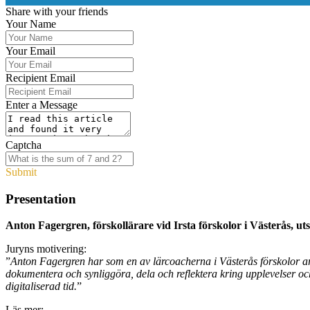
Share with your friends
Your Name
Your Email
Recipient Email
Enter a Message
Captcha
Submit
Presentation
Anton Fagergren, förskollärare vid Irsta förskolor i Västerås, ut
Juryns motivering:
”
Anton Fagergren har som en av lärcoacherna i Västerås förskolor arb
dokumentera och synliggöra, dela och reflektera kring upplevelser oc
digitaliserad tid.
”
Läs mer: