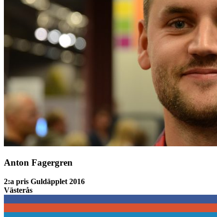
Anton Fagergren
2:a pris Guldäpplet 2016
Västerås
0
0
0