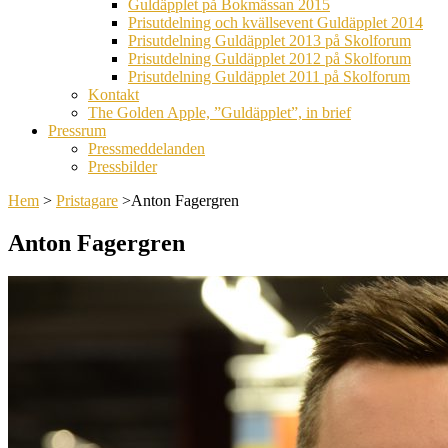
Guldäpplet på Bokmässan 2015
Prisutdelning och kvällsevent Guldäpplet 2014
Prisutdelning Guldäpplet 2013 på Skolforum
Prisutdelning Guldäpplet 2012 på Skolforum
Prisutdelning Guldäpplet 2011 på Skolforum
Kontakt
The Golden Apple, ”Guldäpplet”, in brief
Pressrum
Pressmeddelanden
Pressbilder
Hem
>
Pristagare
>
Anton Fagergren
Anton Fagergren