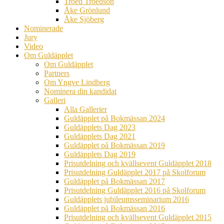
Troed Troedson
Åke Grönlund
Åke Sjöberg
Nominerade
Jury
Video
Om Guldäpplet
Om Guldäpplet
Partners
Om Yngve Lindberg
Nominera din kandidat
Galleri
Alla Gallerier
Guldäpplet på Bokmässan 2024
Guldäpplets Dag 2023
Guldäpplets Dag 2021
Guldäpplet på Bokmässan 2019
Guldäpplets Dag 2019
Prisutdelning och kvällsevent Guldäpplet 2018
Prisutdelning Guldäpplet 2017 på Skolforum
Guldäpplet på Bokmässan 2017
Prisutdelning Guldäpplet 2016 på Skolforum
Guldäpplets jubileumsseminarium 2016
Guldäpplet på Bokmässan 2016
Prisutdelning och kvällsevent Guldäpplet 2015