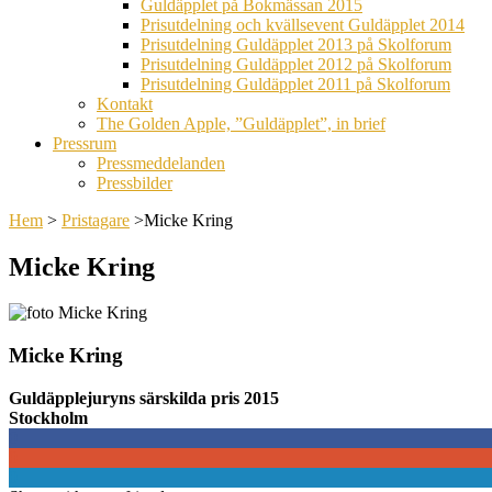
Guldäpplet på Bokmässan 2015
Prisutdelning och kvällsevent Guldäpplet 2014
Prisutdelning Guldäpplet 2013 på Skolforum
Prisutdelning Guldäpplet 2012 på Skolforum
Prisutdelning Guldäpplet 2011 på Skolforum
Kontakt
The Golden Apple, ”Guldäpplet”, in brief
Pressrum
Pressmeddelanden
Pressbilder
Hem
>
Pristagare
>
Micke Kring
Micke Kring
Micke Kring
Guldäpplejuryns särskilda pris 2015
Stockholm
0
0
0