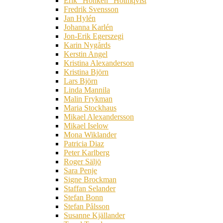
Erik ”Honken” Holmqvist
Fredrik Svensson
Jan Hylén
Johanna Karlén
Jon-Erik Egerszegi
Karin Nygårds
Kerstin Angel
Kristina Alexanderson
Kristina Björn
Lars Björn
Linda Mannila
Malin Frykman
Maria Stockhaus
Mikael Alexandersson
Mikael Iselow
Mona Wiklander
Patricia Diaz
Peter Karlberg
Roger Säljö
Sara Penje
Signe Brockman
Staffan Selander
Stefan Bonn
Stefan Pålsson
Susanne Kjällander