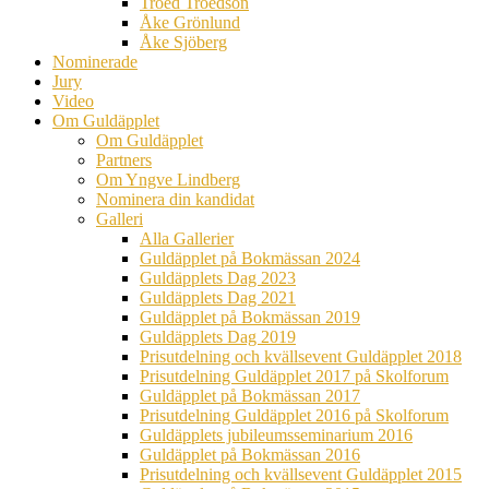
Troed Troedson
Åke Grönlund
Åke Sjöberg
Nominerade
Jury
Video
Om Guldäpplet
Om Guldäpplet
Partners
Om Yngve Lindberg
Nominera din kandidat
Galleri
Alla Gallerier
Guldäpplet på Bokmässan 2024
Guldäpplets Dag 2023
Guldäpplets Dag 2021
Guldäpplet på Bokmässan 2019
Guldäpplets Dag 2019
Prisutdelning och kvällsevent Guldäpplet 2018
Prisutdelning Guldäpplet 2017 på Skolforum
Guldäpplet på Bokmässan 2017
Prisutdelning Guldäpplet 2016 på Skolforum
Guldäpplets jubileumsseminarium 2016
Guldäpplet på Bokmässan 2016
Prisutdelning och kvällsevent Guldäpplet 2015