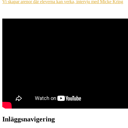
Vi skapar arenor där eleverna kan verka, intervju med Micke Kring
Inläggsnavigering