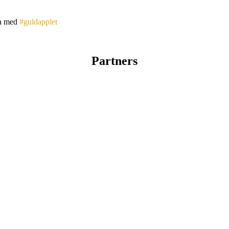
a med
#guldapplet
Partners