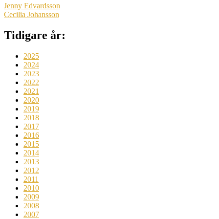
Jenny Edvardsson
Cecilia Johansson
Tidigare år:
2025
2024
2023
2022
2021
2020
2019
2018
2017
2016
2015
2014
2013
2012
2011
2010
2009
2008
2007