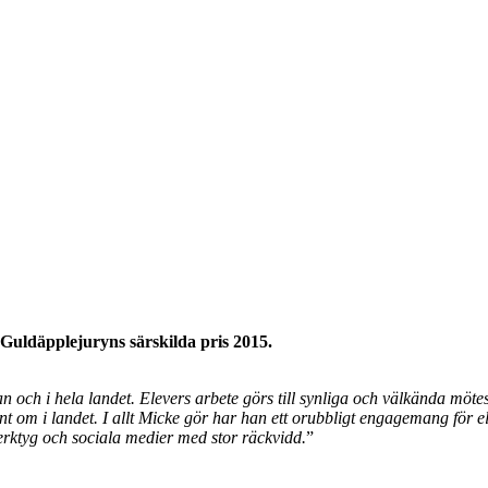
Guldäpplejuryns särskilda pris 2015.
 och i hela landet. Elevers arbete görs till synliga och välkända mötesp
 runt om i landet. I allt Micke gör har han ett orubbligt engagemang för
verktyg och sociala medier med stor räckvidd.
”