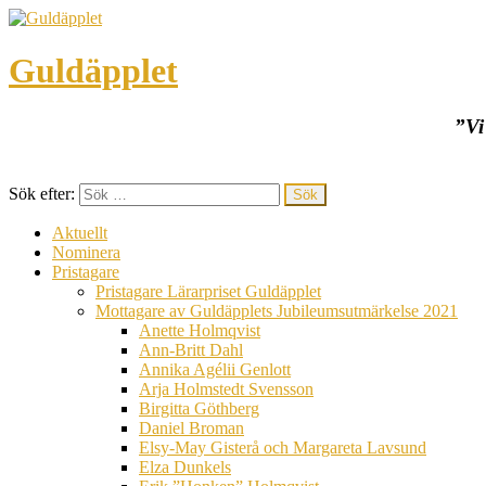
Guldäpplet
”Vi
Sök efter:
Aktuellt
Nominera
Pristagare
Pristagare Lärarpriset Guldäpplet
Mottagare av Guldäpplets Jubileumsutmärkelse 2021
Anette Holmqvist
Ann-Britt Dahl
Annika Agélii Genlott
Arja Holmstedt Svensson
Birgitta Göthberg
Daniel Broman
Elsy-May Gisterå och Margareta Lavsund
Elza Dunkels