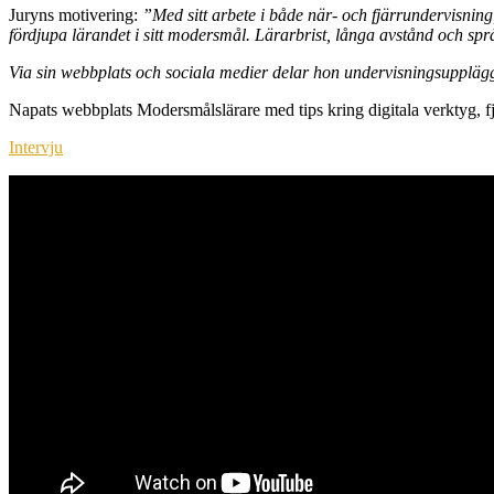
Juryns motivering:
”
Med sitt arbete i både när- och fjärrundervisning, 
fördjupa lärandet i sitt modersmål. Lärarbrist,
långa avstånd och spr
Via sin webbplats och sociala medier delar hon undervisningsuppläg
Napats webbplats Modersmålslärare med tips kring digitala verktyg, f
Intervju