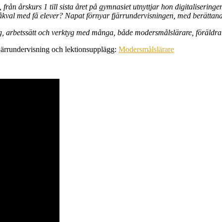
från årskurs 1 till sista året på
gymnasiet utnyttjar hon digitaliseringen
åkval med få elever? Napat förnyar fjärrundervisningen,
med berättande
g,
arbetssätt och verktyg med många, både modersmålslärare, föräldra
järrundervisning och lektionsupplägg:
Modersmålslärare