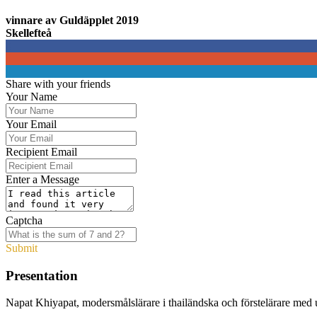
vinnare av Guldäpplet 2019
Skellefteå
0
0
0
Share with your friends
Your Name
Your Email
Recipient Email
Enter a Message
Captcha
Submit
Presentation
Napat Khiyapat, modersmålslärare i thailändska och förstelärare med