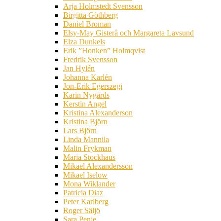
Arja Holmstedt Svensson
Birgitta Göthberg
Daniel Broman
Elsy-May Gisterå och Margareta Lavsund
Elza Dunkels
Erik ”Honken” Holmqvist
Fredrik Svensson
Jan Hylén
Johanna Karlén
Jon-Erik Egerszegi
Karin Nygårds
Kerstin Angel
Kristina Alexanderson
Kristina Björn
Lars Björn
Linda Mannila
Malin Frykman
Maria Stockhaus
Mikael Alexandersson
Mikael Iselow
Mona Wiklander
Patricia Diaz
Peter Karlberg
Roger Säljö
Sara Penje