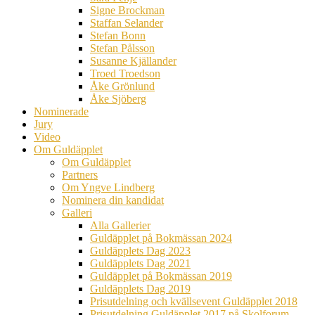
Signe Brockman
Staffan Selander
Stefan Bonn
Stefan Pålsson
Susanne Kjällander
Troed Troedson
Åke Grönlund
Åke Sjöberg
Nominerade
Jury
Video
Om Guldäpplet
Om Guldäpplet
Partners
Om Yngve Lindberg
Nominera din kandidat
Galleri
Alla Gallerier
Guldäpplet på Bokmässan 2024
Guldäpplets Dag 2023
Guldäpplets Dag 2021
Guldäpplet på Bokmässan 2019
Guldäpplets Dag 2019
Prisutdelning och kvällsevent Guldäpplet 2018
Prisutdelning Guldäpplet 2017 på Skolforum