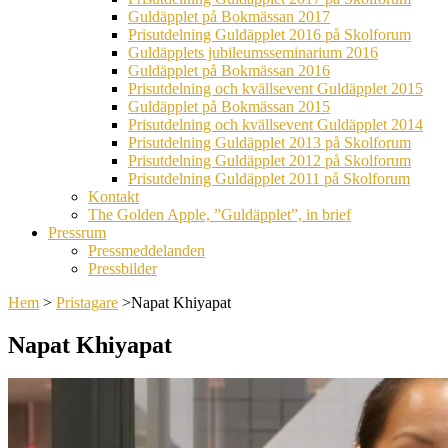
Guldäpplet på Bokmässan 2017
Prisutdelning Guldäpplet 2016 på Skolforum
Guldäpplets jubileumsseminarium 2016
Guldäpplet på Bokmässan 2016
Prisutdelning och kvällsevent Guldäpplet 2015
Guldäpplet på Bokmässan 2015
Prisutdelning och kvällsevent Guldäpplet 2014
Prisutdelning Guldäpplet 2013 på Skolforum
Prisutdelning Guldäpplet 2012 på Skolforum
Prisutdelning Guldäpplet 2011 på Skolforum
Kontakt
The Golden Apple, ”Guldäpplet”, in brief
Pressrum
Pressmeddelanden
Pressbilder
Hem
>
Pristagare
>
Napat Khiyapat
Napat Khiyapat