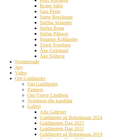
Peter Karlberg
Roger Säljö
Sara Penje
Signe Brockman
Staffan Selander
Stefan Bonn
Stefan Pålsson
Susanne Kjällander
Troed Troedson
Åke Grönlund
Åke Sjöberg
Nominerade
Jury
Video
Om Guldäpplet
Om Guldäpplet
Partners
Om Yngve Lindberg
Nominera din kandidat
Galleri
Alla Gallerier
Guldäpplet på Bokmässan 2024
Guldäpplets Dag 2023
Guldäpplets Dag 2021
Guldäpplet på Bokmässan 2019