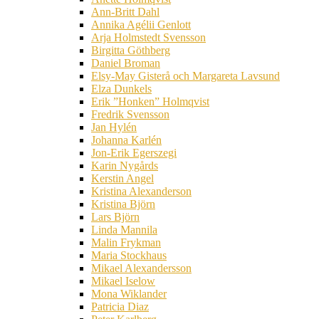
Ann-Britt Dahl
Annika Agélii Genlott
Arja Holmstedt Svensson
Birgitta Göthberg
Daniel Broman
Elsy-May Gisterå och Margareta Lavsund
Elza Dunkels
Erik ”Honken” Holmqvist
Fredrik Svensson
Jan Hylén
Johanna Karlén
Jon-Erik Egerszegi
Karin Nygårds
Kerstin Angel
Kristina Alexanderson
Kristina Björn
Lars Björn
Linda Mannila
Malin Frykman
Maria Stockhaus
Mikael Alexandersson
Mikael Iselow
Mona Wiklander
Patricia Diaz