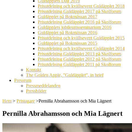
Guldäpplets Dag 2019
Prisutdelning och kvällsevent Guldäpplet 2018
Prisutdelning Guldäpplet 2017 på Skolforum
Guldäpplet på Bokmässan 2017
Prisutdelning Guldäpplet 2016 på Skolforum
Guldäpplets jubileumsseminarium 2016
Guldäpplet på Bokmässan 2016
Prisutdelning och kvällsevent Guldäpplet 2015
Guldäpplet på Bokmässan 2015
Prisutdelning och kvällsevent Guldäpplet 2014
Prisutdelning Guldäpplet 2013 på Skolforum
Prisutdelning Guldäpplet 2012 på Skolforum
Prisutdelning Guldäpplet 2011 på Skolforum
Kontakt
The Golden Apple, ”Guldäpplet”, in brief
Pressrum
Pressmeddelanden
Pressbilder
Hem
>
Pristagare
>
Pernilla Abrahamsson och Mia Lägnert
Pernilla Abrahamsson och Mia Lägnert