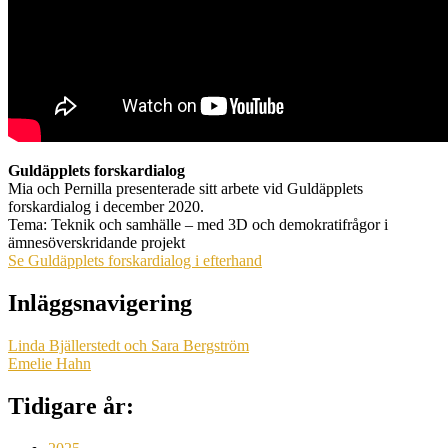
Guldäpplets forskardialog
Mia och Pernilla presenterade sitt arbete vid Guldäpplets
forskardialog i december 2020.
Tema: Teknik och samhälle – med 3D och demokratifrågor i
ämnesöverskridande projekt
Se Guldäpplets forskardialog i efterhand
Inläggsnavigering
Linda Bjällerstedt och Sara Bergström
Emelie Hahn
Tidigare år: