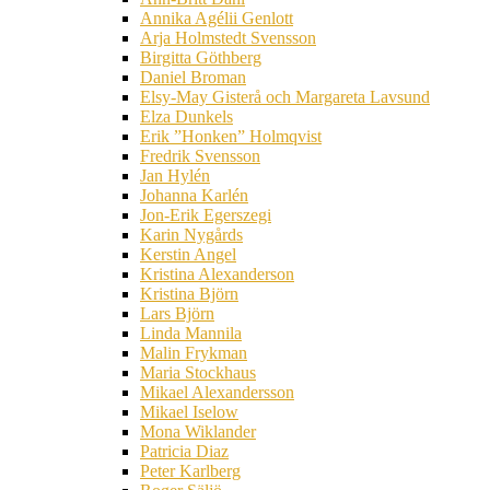
Annika Agélii Genlott
Arja Holmstedt Svensson
Birgitta Göthberg
Daniel Broman
Elsy-May Gisterå och Margareta Lavsund
Elza Dunkels
Erik ”Honken” Holmqvist
Fredrik Svensson
Jan Hylén
Johanna Karlén
Jon-Erik Egerszegi
Karin Nygårds
Kerstin Angel
Kristina Alexanderson
Kristina Björn
Lars Björn
Linda Mannila
Malin Frykman
Maria Stockhaus
Mikael Alexandersson
Mikael Iselow
Mona Wiklander
Patricia Diaz
Peter Karlberg