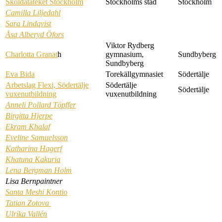
Skoldatateket Stockholm
Stockholms stad
Stockholm
Camilla Liljedahl
Sara Lindqvist
Åsa Alberyd Öfors
Viktor Rydberg
Charlotta Granat
h
gymnasium,
Sundbyberg
Sundbyberg
Eva Bida
Torekällgymnasiet
Södertälje
Arbetslag Flexi, Södertälje
Södertälje
Södertälje
vuxenutbildning
vuxenutbildning
Anneli Pollard Töpffer
Birgitta Hjerpe
Ekram Khalaf
Eveline Samuelsson
Katharina Hagerf
Khatuna Kakuria
Lena Bergman Holm
Lisa Bernpaintner
Santa Meshi Kontio
Tatian Zotova
Ulrika Vallén