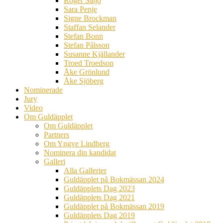
Roger Säljö
Sara Penje
Signe Brockman
Staffan Selander
Stefan Bonn
Stefan Pålsson
Susanne Kjällander
Troed Troedson
Åke Grönlund
Åke Sjöberg
Nominerade
Jury
Video
Om Guldäpplet
Om Guldäpplet
Partners
Om Yngve Lindberg
Nominera din kandidat
Galleri
Alla Gallerier
Guldäpplet på Bokmässan 2024
Guldäpplets Dag 2023
Guldäpplets Dag 2021
Guldäpplet på Bokmässan 2019
Guldäpplets Dag 2019