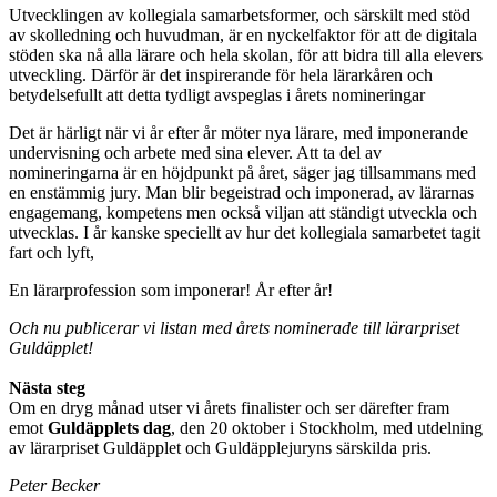
Utvecklingen av kollegiala samarbetsformer, och särskilt med stöd
av skolledning och huvudman, är en nyckelfaktor för att de digitala
stöden ska nå alla lärare och hela skolan, för att bidra till alla elevers
utveckling. Därför är det inspirerande för hela lärarkåren och
betydelsefullt att detta tydligt avspeglas i årets nomineringar
Det är härligt när vi år efter år möter nya lärare, med imponerande
undervisning och arbete med sina elever. Att ta del av
nomineringarna är en höjdpunkt på året, säger jag tillsammans med
en enstämmig jury. Man blir begeistrad och imponerad, av lärarnas
engagemang, kompetens men också viljan att ständigt utveckla och
utvecklas. I år kanske speciellt av hur det kollegiala samarbetet tagit
fart och lyft,
En lärarprofession som imponerar! År efter år!
Och nu publicerar vi listan med årets nominerade till lärarpriset
Guldäpplet!
Nästa steg
Om en dryg månad utser vi årets finalister och ser därefter fram
emot
Guldäpplets dag
, den 20 oktober i Stockholm, med utdelning
av lärarpriset Guldäpplet och Guldäpplejuryns särskilda pris.
Peter Becker