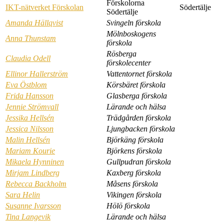
Förskolorna
IKT-nätverket Förskolan
Södertälje
Södertälje
Amanda Hällqvist
Svingeln förskola
Mölnboskogens
Anna Thunstam
förskola
Rösberga
Claudia Odell
förskolecenter
Ellinor Hallerström
Vattentornet förskola
Eva Östblom
Körsbäret förskola
Frida Hansson
Glasberga förskola
Jennie Strömvall
Lärande och hälsa
Jessika Hellsén
Trädgården förskola
Jessica Nilsson
Ljungbacken förskola
Malin Hellsén
Björkäng förskola
Mariam Kourie
Björkens förskola
Mikaela Hynninen
Gullpudran förskola
Mirjam Lindberg
Kaxberg förskola
Rebecca Backholm
Måsens förskola
Sara Helin
Vikingen förskola
Susanne Ivarsson
Hölö förskola
Tina Langevik
Lärande och hälsa