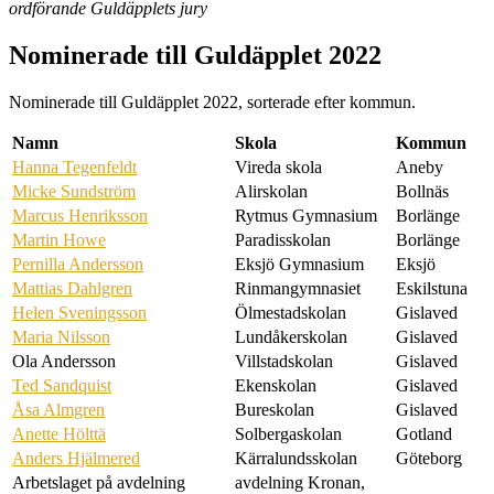
ordförande Guldäpplets jury
Nominerade till Guldäpplet 2022
Nominerade till Guldäpplet 2022, sorterade efter kommun.
Namn
Skola
Kommun
Hanna Tegenfeldt
Vireda skola
Aneby
Micke Sundström
Alirskolan
Bollnäs
Marcus Henriksson
Rytmus Gymnasium
Borlänge
Martin Howe
Paradisskolan
Borlänge
Pernilla Andersson
Eksjö Gymnasium
Eksjö
Mattias Dahlgren
Rinmangymnasiet
Eskilstuna
Helen Sveningsson
Ölmestadskolan
Gislaved
Maria Nilsson
Lundåkerskolan
Gislaved
Ola Andersson
Villstadskolan
Gislaved
Ted Sandquist
Ekenskolan
Gislaved
Åsa Almgren
Bureskolan
Gislaved
Anette Hölttä
Solbergaskolan
Gotland
Anders Hjälmered
Kärralundsskolan
Göteborg
Arbetslaget på avdelning
avdelning Kronan,