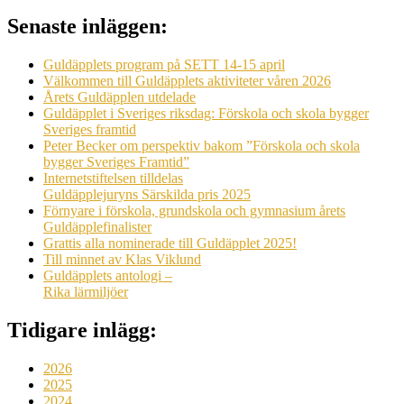
Senaste inläggen:
Guldäpplets program på SETT 14-15 april
Välkommen till Guldäpplets aktiviteter våren 2026
Årets Guldäpplen utdelade
Guldäpplet i Sveriges riksdag: Förskola och skola bygger
Sveriges framtid
Peter Becker om perspektiv bakom ”Förskola och skola
bygger Sveriges Framtid”
Internetstiftelsen tilldelas
Guldäpplejuryns Särskilda pris 2025
Förnyare i förskola, grundskola och gymnasium årets
Guldäpplefinalister
Grattis alla nominerade till Guldäpplet 2025!
Till minnet av Klas Viklund
Guldäpplets antologi –
Rika lärmiljöer
Tidigare inlägg:
2026
2025
2024