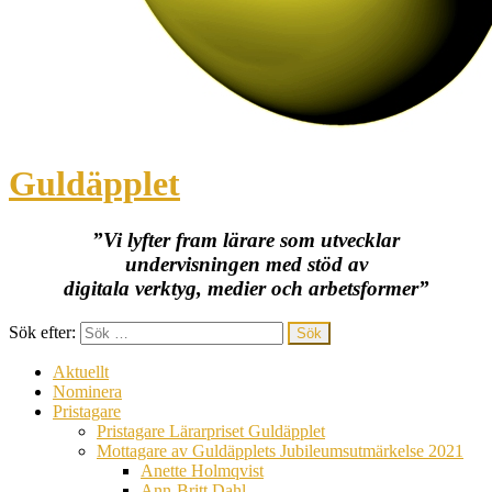
Guldäpplet
”Vi lyfter fram lärare som utvecklar
undervisningen med stöd av
digitala verktyg, medier och arbetsformer”
Sök efter:
Aktuellt
Nominera
Pristagare
Pristagare Lärarpriset Guldäpplet
Mottagare av Guldäpplets Jubileumsutmärkelse 2021
Anette Holmqvist
Ann-Britt Dahl