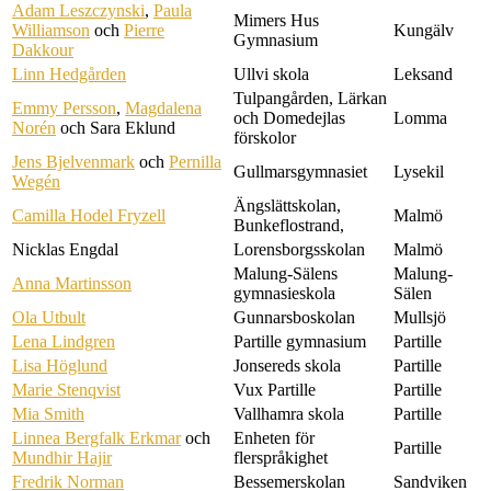
Adam Leszczynski
,
Paula
Mimers Hus
Williamson
och
Pierre
Kungälv
Gymnasium
Dakkour
Linn Hedgården
Ullvi skola
Leksand
Tulpangården, Lärkan
Emmy Persson
,
Magdalena
och Domedejlas
Lomma
Norén
och Sara Eklund
förskolor
Jens Bjelvenmark
och
Pernilla
Gullmarsgymnasiet
Lysekil
Wegén
Ängslättskolan,
Camilla Hodel Fryzell
Malmö
Bunkeflostrand,
Nicklas Engdal
Lorensborgsskolan
Malmö
Malung-Sälens
Malung-
Anna Martinsson
gymnasieskola
Sälen
Ola Utbult
Gunnarsboskolan
Mullsjö
Lena Lindgren
Partille gymnasium
Partille
Lisa Höglund
Jonsereds skola
Partille
Marie Stenqvist
Vux Partille
Partille
Mia Smith
Vallhamra skola
Partille
Linnea Bergfalk Erkmar
och
Enheten för
Partille
Mundhir Hajir
flerspråkighet
Fredrik Norman
Bessemerskolan
Sandviken