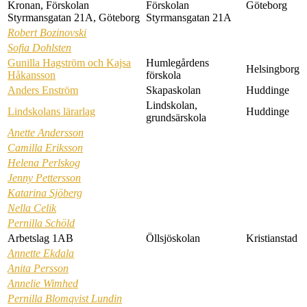
Kronan, Förskolan
Förskolan
Göteborg
Styrmansgatan 21A, Göteborg
Styrmansgatan 21A
Robert Bozinovski
Sofia Dohlsten
Gunilla Hagström och Kajsa
Humlegårdens
Helsingborg
Håkansson
förskola
Anders Enström
Skapaskolan
Huddinge
Lindskolan,
Lindskolans lärarlag
Huddinge
grundsärskola
Anette Andersson
Camilla Eriksson
Helena Perlskog
Jenny Pettersson
Katarina Sjöberg
Nella Celik
Pernilla Schöld
Arbetslag 1AB
Öllsjöskolan
Kristianstad
Annette Ekdala
Anita Persson
Annelie Wimhed
Pernilla Blomqvist Lundin