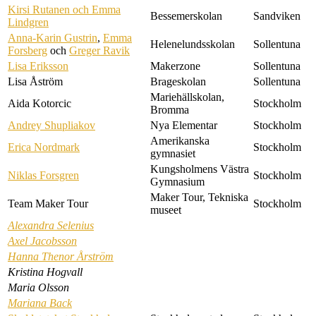
Kirsi Rutanen och Emma
Bessemerskolan
Sandviken
Lindgren
Anna-Karin Gustrin
,
Emma
Helenelundsskolan
Sollentuna
Forsberg
och
Greger Ravik
Lisa Eriksson
Makerzone
Sollentuna
Lisa Åström
Brageskolan
Sollentuna
Mariehällskolan,
Aida Kotorcic
Stockholm
Bromma
Andrey Shupliakov
Nya Elementar
Stockholm
Amerikanska
Erica Nordmark
Stockholm
gymnasiet
Kungsholmens Västra
Niklas Forsgren
Stockholm
Gymnasium
Maker Tour, Tekniska
Team Maker Tour
Stockholm
museet
Alexandra Selenius
Axel Jacobsson
Hanna Thenor Årström
Kristina Hogvall
Maria Olsson
Mariana Back