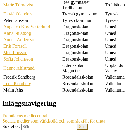
Realgymnasiet
Marie Törnqvist
Trollhättan
Trollhättan
David Olanders
Tyresö gymnasium
Tyresö
Peter Jansson
Tyresö kommun
Tyresö
Angelica Kny Vesterlund
Dragonskolan
Umeå
Anna Nilsskog
Dragonskolan
Umeå
Anneli Andersson
Dragonskolan
Umeå
Erik Forssell
Dragonskolan
Umeå
Moa Larsson
Dragonskolan
Umeå
Sofia Johansson
Dragonskolan
Umeå
Odenskolan –
Upplands
Hanna Ahlstrand
Magnetica
Väsby
Fredrik Sandberg
Rosendalsskolan
Vallentuna
Lena Koinberg
Rosendalsskolan
Vallentuna
Malin Åhs
Rosendalsskolan
Vallentuna
Inläggsnavigering
Framtidens mediecentral
Sociala medier som världsbild och som slagfält för unga
Sök efter: